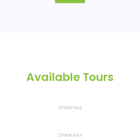
Available Tours
Check tour
Paseo Privado # 1 - Lago de las Siete
Ciudades y Lago del Fuego
Check tour