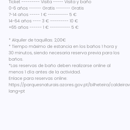
Ticket --------- Visita ----- Visita y baño
0-6 años ------ Gratis ------- Gratis
7-14 años ----- 1 € ---------- 5 €
14-64 años ---- 3 € --------- 10 €
+65 años ------ 1 € ---------- 5 €
* Alquiler de taquillas: 2,00€
* Tiempo máximo de estancia en los baños 1 hora y
30 minutos, siendo necesaria reserva previa para los
baños.
*Las reservas de baño deben realizarse online al
menos 1 día antes de la actividad.
Enlace para reservas online:
https://parquesnaturais.azores.gov.pt/bilheteira/caldeira
lang=pt