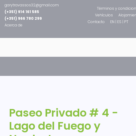
garytravassos32@gmail.com
Términos y condicio
(+351) 914 161 585
Vehículos
Alojamie
(+351) 966 780 299
Contacto
EN |
ES |
PT
Acerca de
Paseo Privado # 4 -
Lago del Fuego y